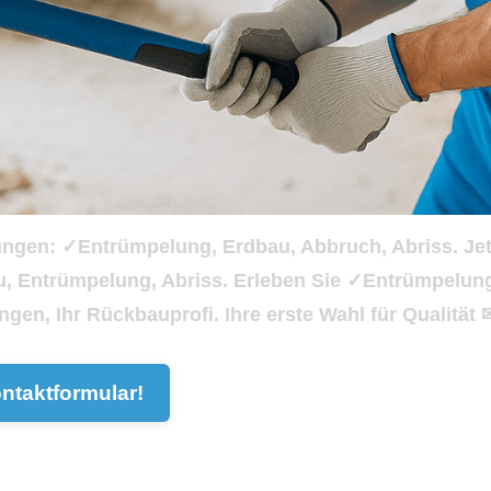
tungen: ✓Entrümpelung, Erdbau, Abbruch, Abriss. Jet
au, Entrümpelung, Abriss. Erleben Sie ✓Entrümpelu
ngen, Ihr Rückbauprofi. Ihre erste Wahl für Qualität 
ntaktformular!