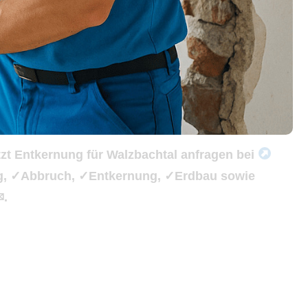
zt Entkernung für Walzbachtal anfragen bei
ng, ✓Abbruch, ✓Entkernung, ✓Erdbau sowie
✉.