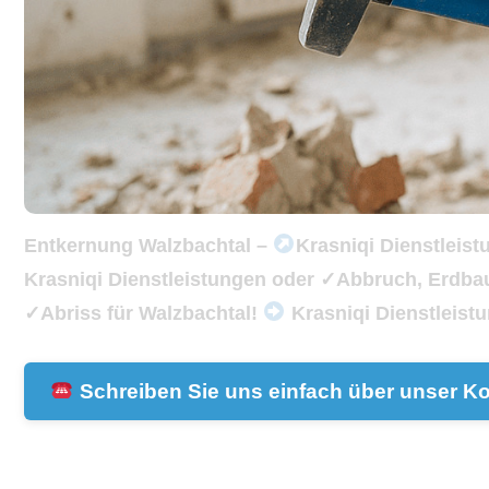
Entkernung Walzbachtal –
Krasniqi Dienstleis
Krasniqi Dienstleistungen oder ✓Abbruch, Erdb
✓Abriss für Walzbachtal!
Krasniqi Dienstleistu
Schreiben Sie uns einfach über unser Ko