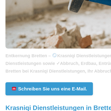
Entkernung Bretten –
Krasniqi Dienstleistunge
Dienstleistungen sowie ✓Abbruch, Erdbau, Entr
Bretten bei Krasniqi Dienstleistungen, Ihr Abbru
Schreiben Sie uns eine E-Mail.
Krasniqi Dienstleistungen in Bret