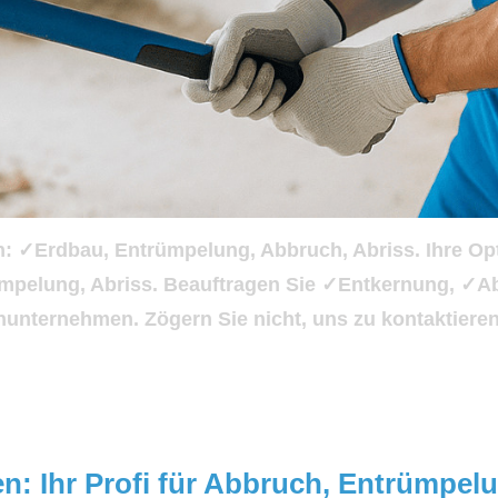
n: ✓Erdbau, Entrümpelung, Abbruch, Abriss. Ihre Opt
ümpelung, Abriss. Beauftragen Sie ✓Entkernung, ✓
chunternehmen. Zögern Sie nicht, uns zu kontaktiere
ten: Ihr Profi für Abbruch, Entrümpe