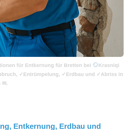
ionen für Entkernung für Bretten bei
Krasniqi
Abbruch, ✓Entrümpelung, ✓Erdbau und ✓Abriss in
n ✉.
lung, Entkernung, Erdbau und