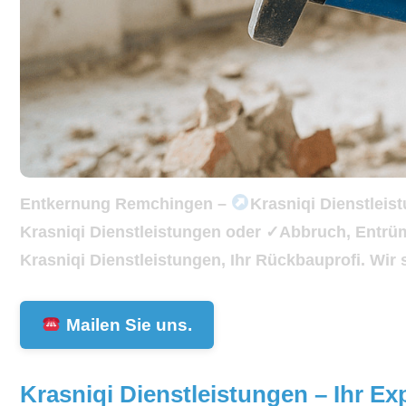
Entkernung Remchingen –
Krasniqi Dienstleis
Krasniqi Dienstleistungen oder ✓Abbruch, Entr
Krasniqi Dienstleistungen, Ihr Rückbauprofi. Wir s
Mailen Sie uns.
Krasniqi Dienstleistungen – Ihr E