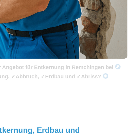
hr Angebot für Entkernung in Remchingen bei
rnung, ✓Abbruch, ✓Erdbau und ✓Abriss?
ntkernung, Erdbau und