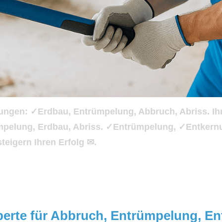
tungen: ✓Erdbau, Entrümpelung, Abbruch, Abriss. I
ümpelung, Erdbau, Abriss. ✓Entrümpelung, ✓Entke
teigern Ihren Erfolg ✉.
xperte für Abbruch, Entrümpelung, E