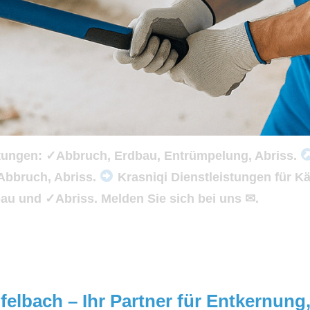
stungen: ✓Abbruch, Erdbau, Entrümpelung, Abriss.
Abbruch, Abriss.
Krasniqi Dienstleistungen für K
 und ✓Abriss. Melden Sie sich bei uns ✉.
felbach – Ihr Partner für Entkernun