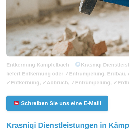
Entkernung Kämpfelbach –
Krasniqi Dienstlei
liefert Entkernung oder ✓Entrümpelung, Erdbau, 
✓Entkernung, ✓Abbruch, ✓Entrümpelung, ✓Erdbau
Schreiben Sie uns eine E-Mail!
Krasniqi Dienstleistungen in Kämp