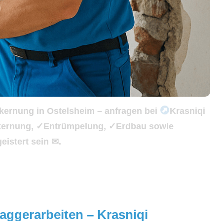
kernung in Ostelsheim – anfragen bei
Krasniqi
ntkernung, ✓Entrümpelung, ✓Erdbau sowie
istert sein ✉.
aggerarbeiten – Krasniqi