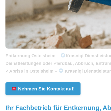
Entkernung Ostelsheim –
Krasniqi Dienstleist
Dienstleistungen oder ✓Erdbau, Abbruch, Entrüm
✓Abriss in Ostelsheim –
Krasniqi Dienstleistu
Nehmen Sie Kontakt auf!
Ihr Fachbetrieb für Entkernung, A