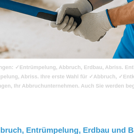
ungen: ✓Entrümpelung, Abbruch, Erdbau, Abriss. Ent
pelung, Abriss. Ihre erste Wahl für ✓Abbruch, ✓E
ngen, Ihr Abbruchunternehmen. Auch Sie werden bege
bbruch, Entrümpelung, Erdbau und B