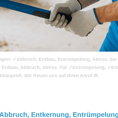
ungen: ✓Abbruch, Erdbau, Entrümpelung, Abriss. Si
g, Erdbau, Abbruch, Abriss. Für ✓Entrümpelung, ✓E
kbauprofi. Wir freuen uns auf Ihren Anruf ✉.
r Abbruch, Entkernung, Entrümpelun