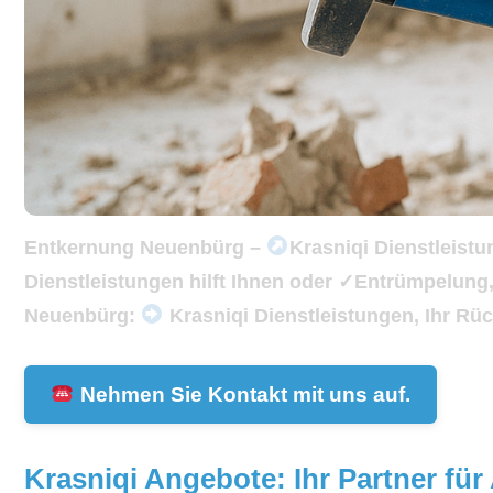
Entkernung Neuenbürg –
Krasniqi Dienstleist
Dienstleistungen hilft Ihnen oder ✓Entrümpelun
Neuenbürg:
Krasniqi Dienstleistungen, Ihr Rüc
Nehmen Sie Kontakt mit uns auf.
Krasniqi Angebote: Ihr Partner fü