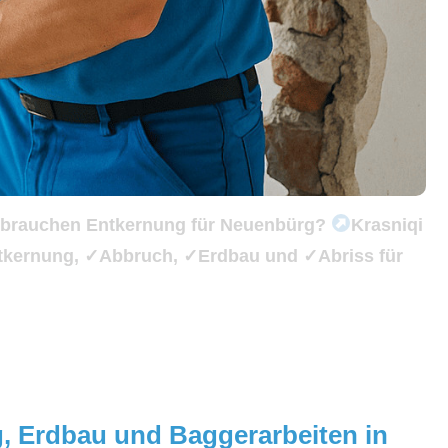
e brauchen Entkernung für Neuenbürg?
Krasniqi
ntkernung, ✓Abbruch, ✓Erdbau und ✓Abriss für
g, Erdbau und Baggerarbeiten in