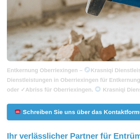
Entkernung Oberriexingen –
Krasniqi Dienstle
Dienstleistungen in Oberriexingen für Entkern
oder ✓Abriss für Oberriexingen.
Krasniqi Diens
Schreiben Sie uns über das Kontaktformu
Ihr verlässlicher Partner für Ent