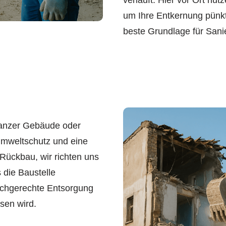
verläuft. Hier vor Ort n
um Ihre Entkernung pünkt
beste Grundlage für Sani
anzer Gebäude oder
 Umweltschutz und eine
 Rückbau, wir richten uns
die Baustelle
fachgerechte Entsorgung
sen wird.