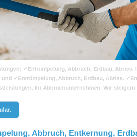
istungen: ✓Entrümpelung, Abbruch, Erdbau, Abriss. I
ung und ✓Entrümpelung, Abbruch, Erdbau, Abriss. 
tleistungen, Ihr Abbruchunternehmen. Wir steigern 
lar.
rümpelung, Abbruch, Entkernung, Erd