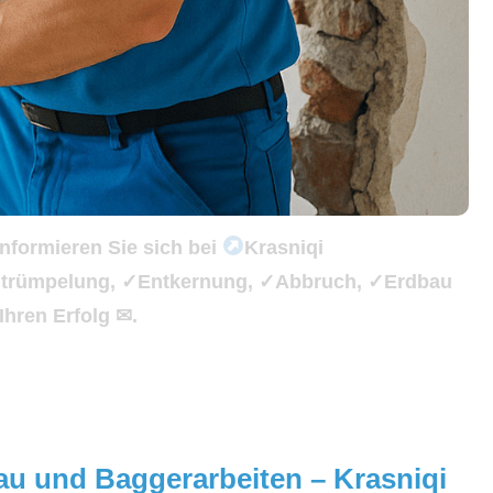
nformieren Sie sich bei
Krasniqi
✓Entrümpelung, ✓Entkernung, ✓Abbruch, ✓Erdbau
Ihren Erfolg ✉.
bau und Baggerarbeiten – Krasniqi