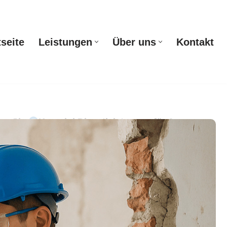
tseite
Leistungen
Über uns
Kontakt
Startseite
Leistungen
Über uns
Kontakt
hen Sie
Krasniqi Dienstleistungen für Asperg zu
g: ✓Entrümpelung, ✓Entkernung, ✓Abbruch,