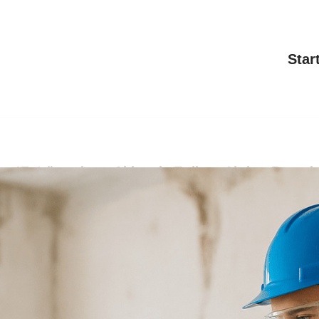
Star
en: ✓Entrümpelung, Abbruch, Erdbau, Abriss. Besuc
ch, Abriss.
Krasniqi Dienstleistungen in Asper
r sind Ihr Partner auf jedem Schritt ✉.